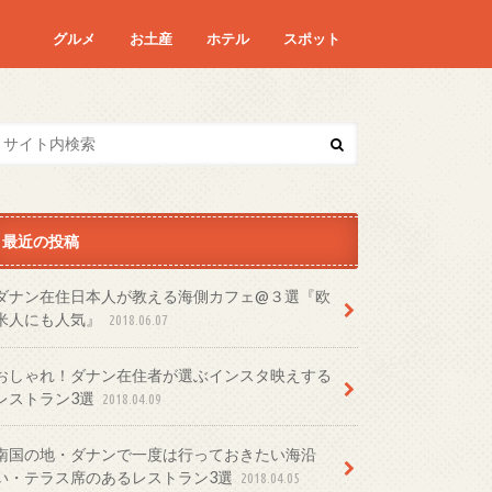
グルメ
お土産
ホテル
スポット
最近の投稿
ダナン在住日本人が教える海側カフェ@３選『欧
米人にも人気』
2018.06.07
おしゃれ！ダナン在住者が選ぶインスタ映えする
レストラン3選
2018.04.09
南国の地・ダナンで一度は行っておきたい海沿
い・テラス席のあるレストラン3選
2018.04.05