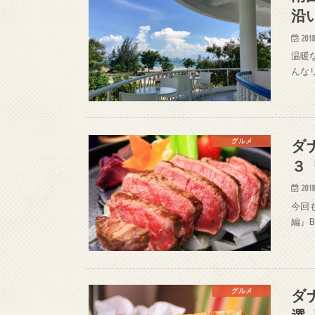
沿
2018
温暖
んな
ダ
グルメ
３
2018
今回
編』B
ダ
グルメ