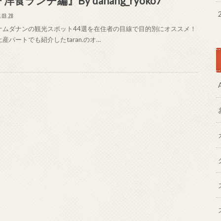
洋食ランチ編』By danang_ryoko7
.03.28
ナムダナンの観光スポット44選を在住者の目線で目的別にオススメ！
産パートでも紹介したtaran.のオ…