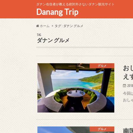
ダナン在住者が教える絶対外さないダナン観光サイト
Danang Trip
ホーム
タグ : ダナン グルメ
TAG
ダナン グルメ
お
グルメ
え
2018
今回
おし
南
グルメ