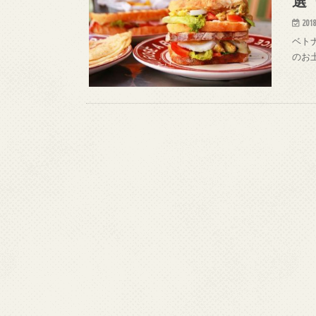
選『
2018
ベト
のお土