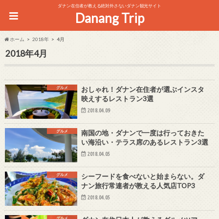
ダナン在住者が教える絶対外さないダナン観光サイト
Danang Trip
ホーム
2018年
4月
2018年4月
グルメ
おしゃれ！ダナン在住者が選ぶインスタ
映えするレストラン3選
2018.04.09
グルメ
南国の地・ダナンで一度は行っておきた
い海沿い・テラス席のあるレストラン3選
2018.04.05
グルメ
シーフードを食べないと始まらない。ダ
ナン旅行常連者が教える人気店TOP3
2018.04.05
グルメ