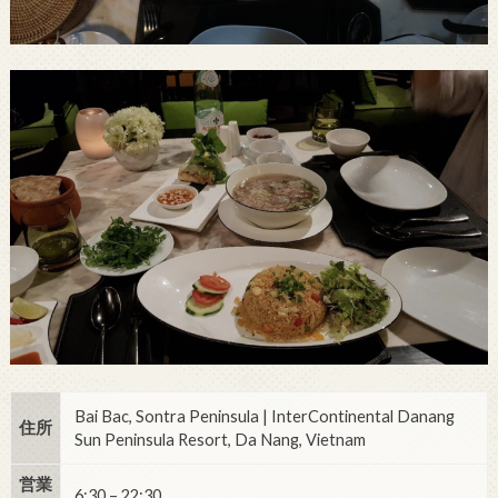
Bai Bac, Sontra Peninsula | InterContinental Danang
住所
Sun Peninsula Resort, Da Nang, Vietnam
営業
6:30 – 22:30