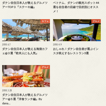
ダナン在住日本人が教えるグルメツ
ベトナム、ダナンの観光スポット44
アーTOP３『ステーキ編』
選を在住者の目線で目的別にオスス
メ！
カフェ
グルメ
2018.6.7
2018.4.9
ダナン在住日本人が教える海側カフ
おしゃれ！ダナン在住者が選ぶイン
ェ@３選『欧米人にも人気』
スタ映えするレストラン3選
グルメ
2018.3.28
ダナン在住日本人が教えるグルメツ
アー@５選『洋食ランチ編』By
dana…