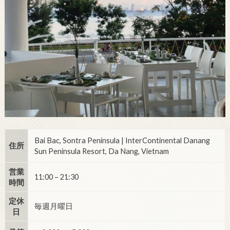
Bai Bac, Sontra Peninsula | InterContinental Danang
住所
Sun Peninsula Resort, Da Nang, Vietnam
営業
11:00 – 21:30
時間
定休
毎週月曜日
日