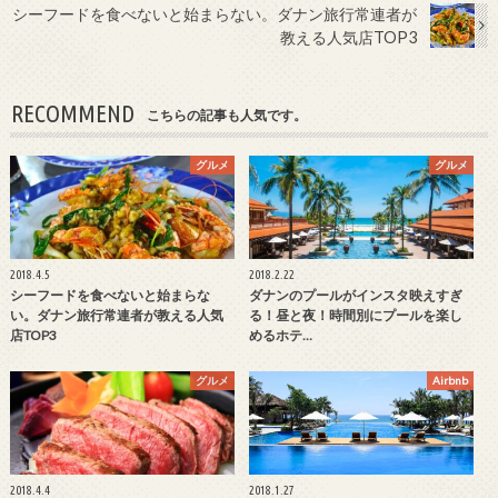
シーフードを食べないと始まらない。ダナン旅行常連者が
教える人気店TOP3
RECOMMEND
こちらの記事も人気です。
グルメ
グルメ
2018.4.5
2018.2.22
シーフードを食べないと始まらな
ダナンのプールがインスタ映えすぎ
い。ダナン旅行常連者が教える人気
る！昼と夜！時間別にプールを楽し
店TOP3
めるホテ…
グルメ
Airbnb
2018.4.4
2018.1.27