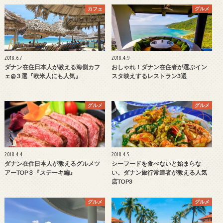
カフェ
グルメ
2018.6.7
2018.4.9
ダナン在住日本人が教える海側カフ
おしゃれ！ダナン在住者が選ぶイン
ェ@３選『欧米人にも人気』
スタ映えするレストラン3選
グルメ
グルメ
2018.4.4
2018.4.5
ダナン在住日本人が教えるグルメツ
シーフードを食べないと始まらな
アーTOP３『ステーキ編』
い。ダナン旅行常連者が教える人気
店TOP3
グルメ
グルメ