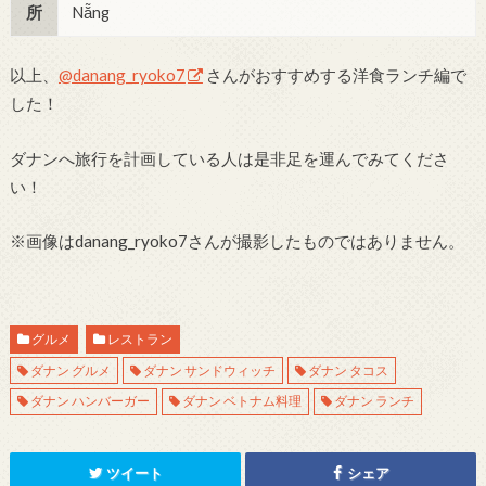
所
Nẵng
以上、
@danang_ryoko7
さんがおすすめする洋食ランチ編で
した！
ダナンへ旅行を計画している人は是非足を運んでみてくださ
い！
※画像はdanang_ryoko7さんが撮影したものではありません。
グルメ
レストラン
ダナン グルメ
ダナン サンドウィッチ
ダナン タコス
ダナン ハンバーガー
ダナン ベトナム料理
ダナン ランチ
ツイート
シェア