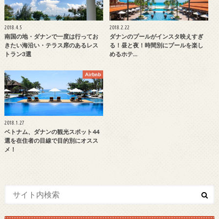
2018.4.5
2018.2.22
南国の地・ダナンで一度は行ってお
ダナンのプールがインスタ映えすぎ
きたい海沿い・テラス席のあるレス
る！昼と夜！時間別にプールを楽し
トラン3選
めるホテ…
Airbnb
2018.1.27
ベトナム、ダナンの観光スポット44
選を在住者の目線で目的別にオスス
メ！