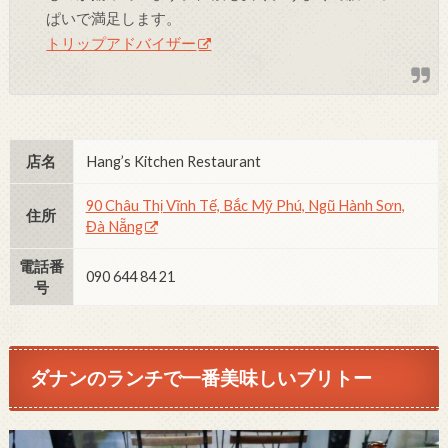
ぱいで満足します。
トリップアドバイザー
店名
Hang’s Kitchen Restaurant
90 Châu Thị Vĩnh Tế, Bắc Mỹ Phú, Ngũ Hành Sơn,
住所
Đà Nẵng
電話番
090 644 84 21
号
ダナンのランチで一番美味しいブリトー