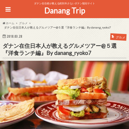
ダナン在住者が教える絶対外さないダナン観光サイト
Danang Trip
ホーム
グルメ
ダナン在住日本人が教えるグルメツアー@５選『洋食ランチ編』By danang_ryoko7
2018.03.28
グルメ
ダナン在住日本人が教えるグルメツアー@５選
『洋食ランチ編』By danang_ryoko7